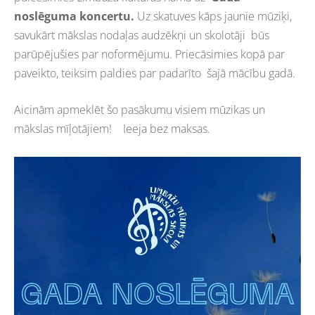
noslēguma koncertu.
Uz skatuves kāps jaunie mūziķi,
savukārt mākslas nodaļas audzēkņi un skolotāji būs
parūpējušies par noformējumu. Priecāsimies kopā par
paveikto, teiksim paldies par padarīto šajā mācību gadā.
Aicinām apmeklēt šo pasākumu visiem mūzikas un
mākslas mīļotājiem! Ieeja bez maksas.