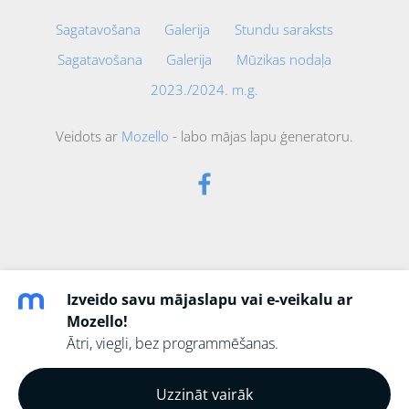
Sagatavošana
Galerija
Stundu saraksts
Sagatavošana
Galerija
Mūzikas nodaļa
2023./2024. m.g.
Veidots ar
Mozello
- labo mājas lapu ģeneratoru.
Izveido savu mājaslapu vai e-veikalu ar
Mozello!
Ātri, viegli, bez programmēšanas.
Uzzināt vairāk