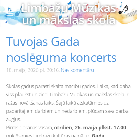
Limbažu Mūzikas
un mākslas skola
Tuvojas Gada
noslēguma koncerts
18. maijs, 2026 pl. 20:16,
Nav komentāru
Skolās gadus parasti skaita mācību gados. Laikā, kad dabā
viss plaukst un zied, Limbažu Mūzikas un mākslas skolā ir
ražas novākšanas laiks. Šajā laikā atskatāmies uz
padarītajiem darbiem un nedarbiem, plūcam sava darba
augļus.
Pirms došanās vasarā,
otrdien, 26. maijā plkst. 17.00
pulcēsimies
Limbažu kultūras namā uz
Gada