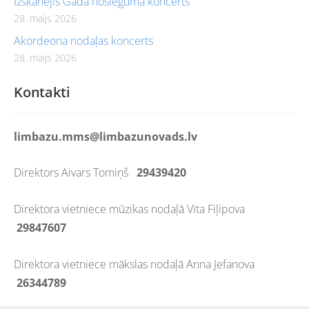
Izskanējis Gada noslēguma koncerts
28. maijs 2026
Akordeona nodaļas koncerts
28. maijs 2026
Kontakti
limbazu.mms@limbazunovads.lv
Direktors Aivars Tomiņš
29439420
Direktora vietniece mūzikas nodaļā Vita Fiļipova
29847607
Direktora vietniece mākslas nodaļā Anna Jefanova
26344789