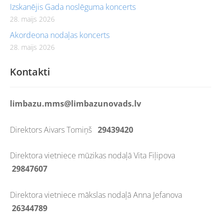
Izskanējis Gada noslēguma koncerts
28. maijs 2026
Akordeona nodaļas koncerts
28. maijs 2026
Kontakti
limbazu.mms@limbazunovads.lv
Direktors Aivars Tomiņš
29439420
Direktora vietniece mūzikas nodaļā Vita Fiļipova
29847607
Direktora vietniece mākslas nodaļā Anna Jefanova
26344789