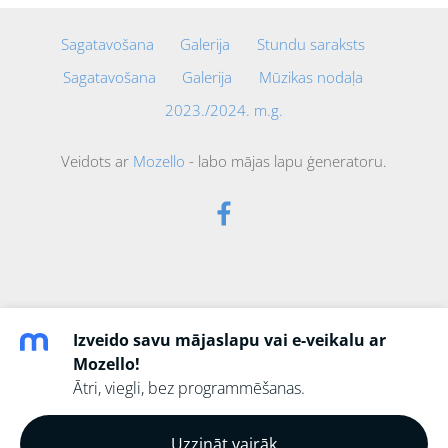
Sagatavošana
Galerija
Stundu saraksts
Sagatavošana
Galerija
Mūzikas nodaļa
2023./2024. m.g.
Veidots ar
Mozello
- labo mājas lapu ģeneratoru.
Izveido savu mājaslapu vai e-veikalu ar
Mozello!
Ātri, viegli, bez programmēšanas.
Uzzināt vairāk