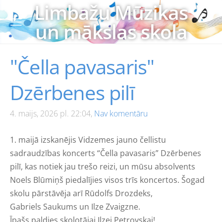
Limbažu Mūzikas
un mākslas skola
"Čella pavasaris"
Dzērbenes pilī
4. maijs, 2026 pl. 22:04,
Nav komentāru
1. maijā izskanējis Vidzemes jauno čellistu
sadraudzības koncerts “Čella pavasaris” Dzērbenes
pilī, kas notiek jau trešo reizi, un mūsu absolvents
Noels Blūmiņš piedalījies visos trīs koncertos. Šogad
skolu pārstāvēja arī Rūdolfs Drozdeks,
Gabriels Saukums un Ilze Zvaigzne.
Īpašs paldies skolotājai Ilzei Petrovskai!