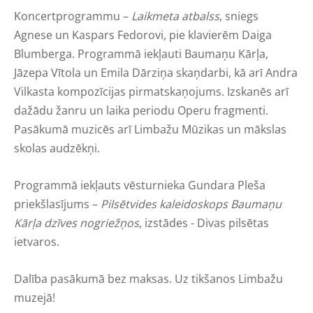
Koncertprogrammu –
Laikmeta atbalss
, sniegs
Agnese un Kaspars Fedorovi, pie klavierēm Daiga
Blumberga. Programmā iekļauti Baumaņu Kārļa,
Jāzepa Vītola un Emila Dārziņa skaņdarbi, kā arī Andra
Vilkasta kompozīcijas pirmatskaņojums. Izskanēs arī
dažādu žanru un laika periodu Operu fragmenti.
Pasākumā muzicēs arī Limbažu Mūzikas un mākslas
skolas audzēkņi.
Programmā iekļauts vēsturnieka Gundara Pleša
priekšlasījums –
Pilsētvides kaleidoskops Baumaņu
Kārļa dzīves nogriežņos
, izstādes - Divas pilsētas
ietvaros.
Dalība pasākumā bez maksas. Uz tikšanos Limbažu
muzejā!