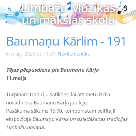
Limbažu Mūzikas
un mākslas skola
Baumaņu Kārlim - 191
6. maijs, 2026 pl. 11:31,
Nav komentāru
Tējas pēcpusdiena pie Baumaņu Kārļa
11.maijs
Turpinām tradīciju satikties, lai atzīmētu izcilā
novadnieka Baumaņu Kārļa jubileju.
Pasākuma sākums 15:00, komponistam veltītajā
ekspozīcijā
Baumaņu Kārlis un dziedāšanas tradīcijas
Limbažu novadā
.